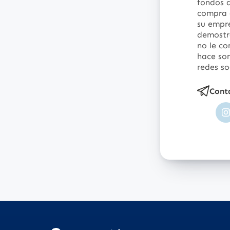
fondos q
compra 
su empr
demostra
no le co
hace son
redes so
Cont
I