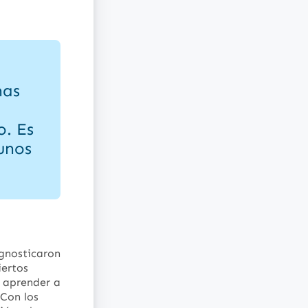
nas
. Es
unos
gnosticaron
iertos
a aprender a
 Con los