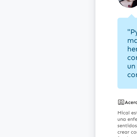
"P
ma
he
co
un
co
Acer
Mical e
una enfe
sentidos
crear co