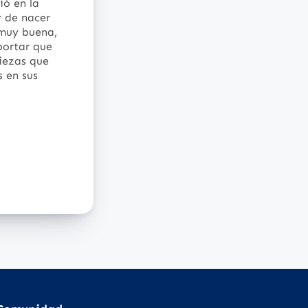
ió en la
r de nacer
 muy buena,
portar que
piezas que
s en sus