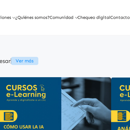
a
cro
iones
¿Quiénes somos?
Comunidad
Chequeo digital
Contacto
esas
er
s clave y
esar
Ver más