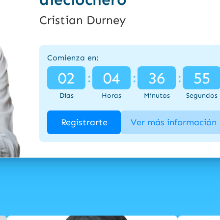
Cristian Durney
Comienza en:
02
04
36
54
:
:
:
Días
Horas
Minutos
Segundos
Registrarte
Ver más información