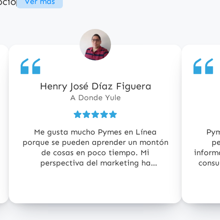
ocio
Ver más
Henry José Díaz Figuera
5
5
de
de
A Donde Yule
5
5
estrellas
estrell
Me gusta mucho Pymes en Línea
Pym
porque se pueden aprender un montón
pe
de cosas en poco tiempo. Mi
inform
perspectiva del marketing ha
consu
cambiado y hoy sé que tengo que
los ex
ponerme en el lugar del comprador
de qu