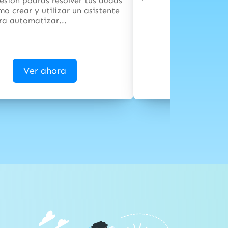
esión podrás resolver tus dudas
o crear y utilizar un asistente
ra automatizar...
Ver ahora
Ver a