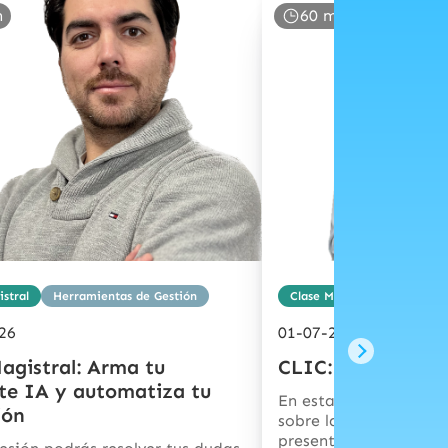
n
60 min
stral
Herramientas de Gestión
Clase Magistral
Marketi
26
01-07-2026
agistral: Arma tu
CLIC: Domina tus
nte IA y automatiza tu
En esta sesión podrás
ión
sobre las estrategias
presentadas en las cla