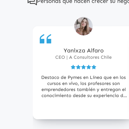
Personas que hacen crecer su neg
Yanixza Alfaro
5
de
CEO | A Consultores Chile
5
estrellas
Destaco de Pymes en Línea que en los
cursos en vivo, los profesores son
emprendedores también y entregan el
conocimiento desde su experiencia de
vida, es un valor agregado del
programa.