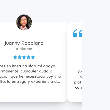
Juanny Robbiano
Claudia R
5
Alta
de
Alakassa
5
Fundadores | 
as
estrellas
es en línea ha sido mi apoyo
rmanente, cualquier duda o
Gracias a Pymes
ación que he necesitado voy y lo
mejorar el cont
lto, la entrega y experiencia de
plataformas, ya q
positores me gusta, pero más allá
comunicando de l
ienes exponen, el equipo se ha
preocupado de la gente.