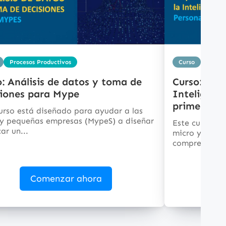
Procesos Productivos
Curso
Proces
: Análisis de datos y toma de
Curso: Pre
siones para Mype
Inteligenci
primero
urso está diseñado para ayudar a las
 y pequeñas empresas (MypeS) a diseñar
Este curso es
car un...
micro y pequ
comprender, e
Comenzar ahora