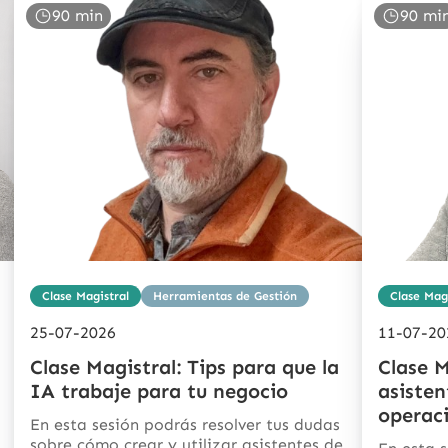
90 min
90 mi
Clase Magistral
Herramientas de Gestión
Clase Magi
25-07-2026
11-07-20
Clase Magistral: Tips para que la
Clase M
IA trabaje para tu negocio
asiste
operac
En esta sesión podrás resolver tus dudas
sobre cómo crear y utilizar asistentes de