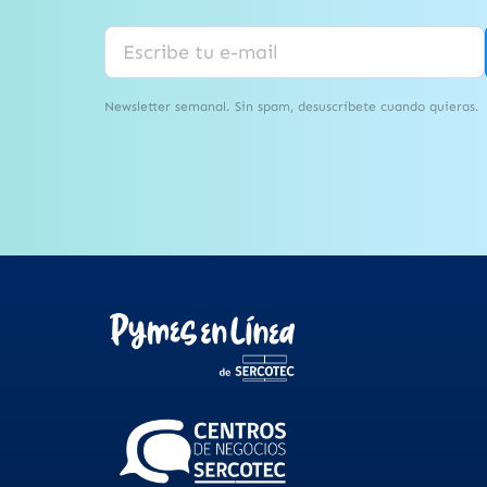
Newsletter semanal. Sin spam, desuscríbete cuando quieras.