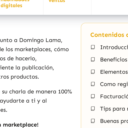
ventas
digitales
Contenidos d
 junto a Domingo Lama,
Introducci
de los marketplaces, cómo
ios de hacerlo,
Beneficios
ente la publicación,
Elementos
tros productos.
Como regis
o su charla de manera 100%
Facturaci
ayudarte a ti y al
Tips para 
es.
Buenas prá
n marketplace!