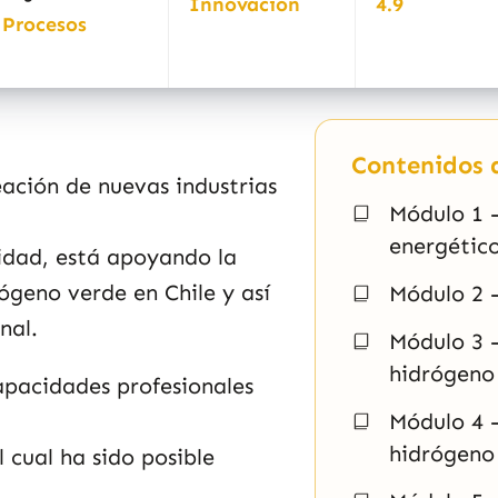
Innovación
4.9
Procesos
Contenidos d
eación de nuevas industrias
Módulo 1 
energétic
idad, está apoyando la
́geno verde en Chile y así
Módulo 2 
nal.
Módulo 3 -
hidrógeno
apacidades profesionales
Módulo 4 -
hidrógeno
 cual ha sido posible