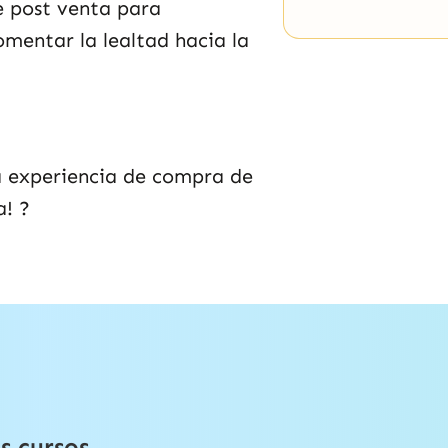
e post venta para
omentar la lealtad hacia la
la experiencia de compra de
ra!
?
s cursos,