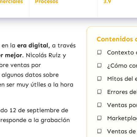
merciales
Procesos
3.9
Contenidos d
 en la
era digital,
a través
Contexto 
r mejor
. Nicolás Ruiz y
bre
ventas por
¿Cómo com
 algunos datos sobre
Mitos del
 ser muy útiles a la hora
Errores d
Ventas por
bado 12 de septiembre de
Marketpla
rresponde a la grabación
Ventas de 