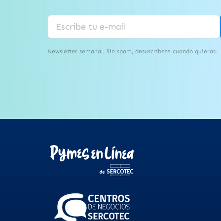
Newsletter semanal. Sin spam, desuscríbete cuando quieras.