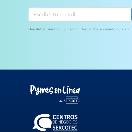
Newsletter semanal. Sin spam, desuscríbete cuando quieras.