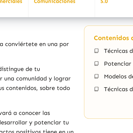
merciales
Comunicaciones
5.0
Contenidos d
a conviértete en una por
Técnicas d
Potenciar
distingue de tu
Modelos d
er una comunidad y lograr
us contenidos, sobre todo
Técnicas d
.
levará a conocer las
esarrollar y potenciar tu
ctos positivos tiene en un