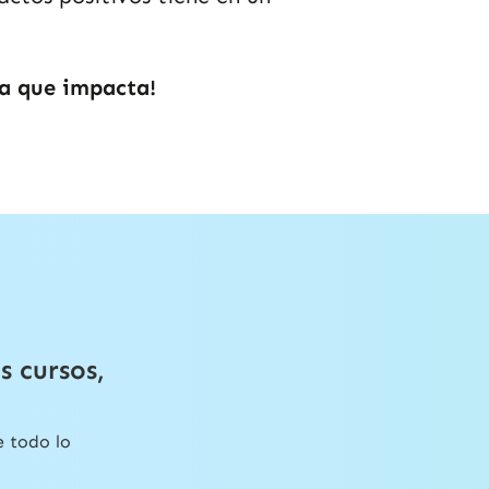
ca que impacta
!
s cursos,
e todo lo