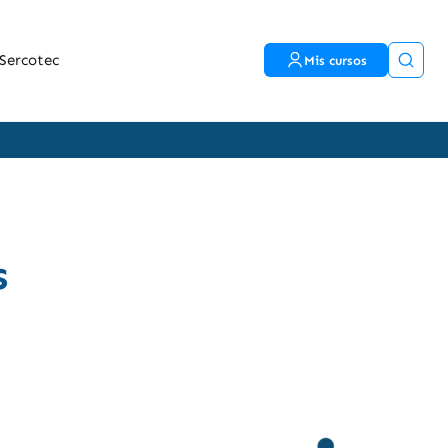
Sercotec
Mis cursos
s