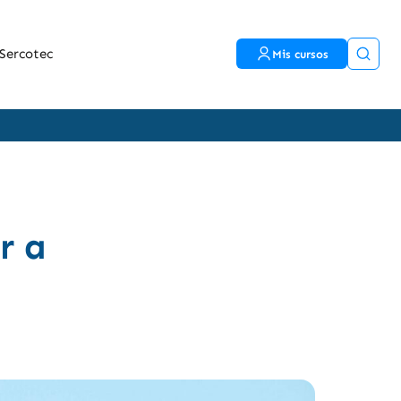
Sercotec
Mis cursos
r a