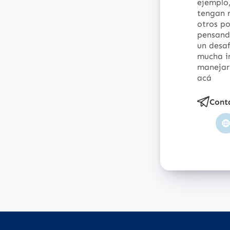
ejemplo,
tengan r
otros po
pensand
un desaf
mucha i
manejar 
acá
Cont
S