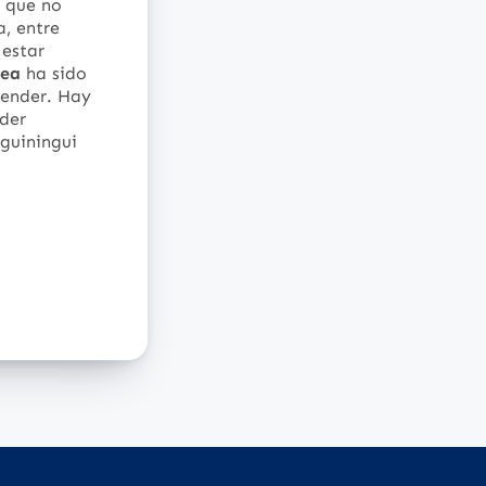
s que no
a, entre
 estar
nea
ha sido
render. Hay
der
guiningui