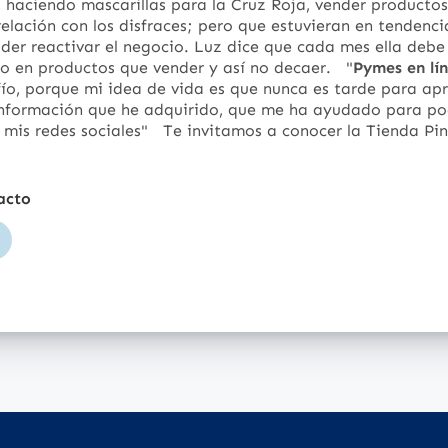
 haciendo mascarillas para la Cruz Roja, vender producto
elación con los disfraces; pero que estuvieran en tendenci
der reactivar el negocio. Luz dice que cada mes ella debe
o en productos que vender y así no decaer.
"
Pymes en lí
ío, porque mi idea de vida es que nunca es tarde para ap
nformación que he adquirido, que me ha ayudado para po
mis redes sociales"
Te invitamos a conocer la Tienda Pin
acto
itio
web