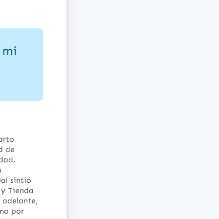
 mi
arto
d de
udad.
a
al sintió
s y Tienda
 adelante,
omo por