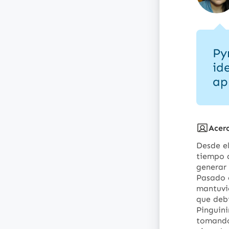
Py
id
ap
Acer
Desde el
tiempo a
generar 
Pasado e
mantuvie
que debí
Pinguini
tomando