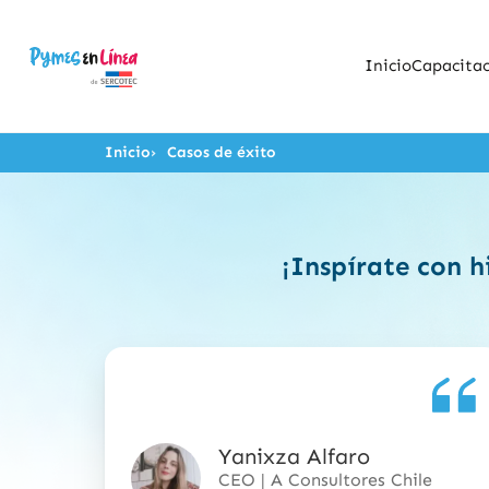
Inicio
Capacitac
Inicio
Casos de éxito
¡Inspírate con h
Yanixza Alfaro
5
CEO | A Consultores Chile
de