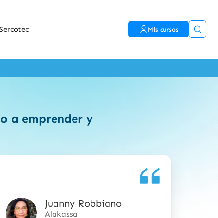
Sercotec
Mis cursos
ido a emprender y
Juanny Robbiano
5
Alakassa
de