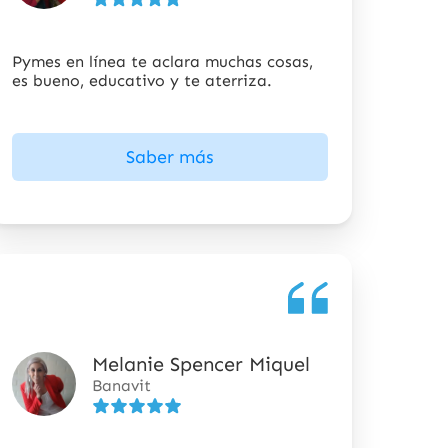
5
estrellas
Pymes en línea te aclara muchas cosas,
es bueno, educativo y te aterriza.
Saber más
Melanie Spencer Miquel
5
Banavit
de
5
estrellas