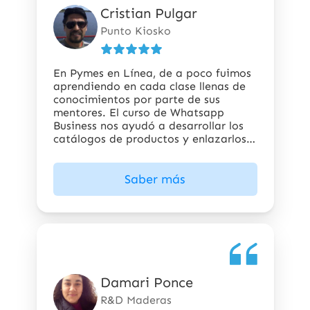
Cristian Pulgar
5
de
Punto Kiosko
5
estrellas
En Pymes en Línea, de a poco fuimos
aprendiendo en cada clase llenas de
conocimientos por parte de sus
mentores. El curso de Whatsapp
Business nos ayudó a desarrollar los
catálogos de productos y enlazarlos a
nuestra página web. Gracias a esto
hemos estado alineados a las nuevas
Saber más
formas de hacer comercio digital
Damari Ponce
5
de
R&D Maderas