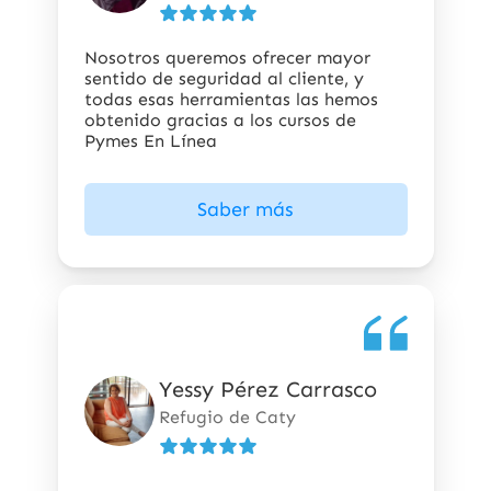
5
estrellas
Nosotros queremos ofrecer mayor
sentido de seguridad al cliente, y
todas esas herramientas las hemos
obtenido gracias a los cursos de
Pymes En Línea
Saber más
Yessy Pérez Carrasco
5
de
Refugio de Caty
5
estrellas