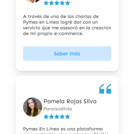
5
estrellas
A través de una de las charlas de
Pymes en Línea logré dar con un
servicio que me asesoró en la creación
de mi propio e-commerce.
Saber más
Pamela Rojas Silva
5
de
Paraisodivia
5
estrellas
Pymes En Línea es una plataforma