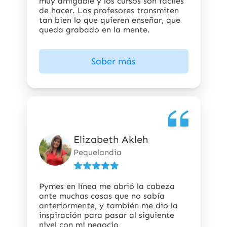
muy amigable y los cursos son fáciles
de hacer. Los profesores transmiten
tan bien lo que quieren enseñar, que
queda grabado en la mente.
Saber más
Elizabeth Akleh
5
de
Pequelandia
5
estrellas
Pymes en línea me abrió la cabeza
ante muchas cosas que no sabía
anteriormente, y también me dio la
inspiración para pasar al siguiente
nivel con mi negocio